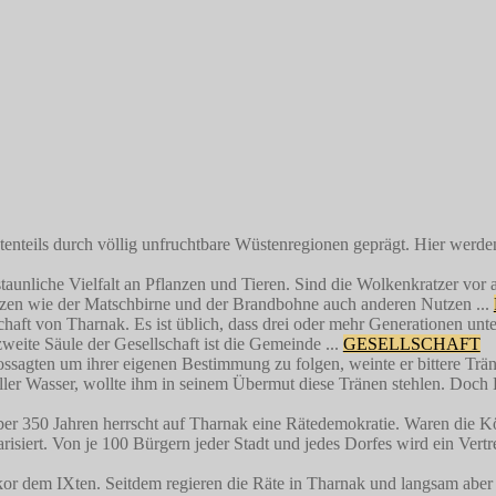
tenteils durch völlig unfruchtbare Wüstenregionen geprägt. Hier werd
staunliche Vielfalt an Pflanzen und Tieren. Sind die Wolkenkratzer vo
zen wie der Matschbirne und der Brandbohne auch anderen Nutzen ...
schaft von Tharnak. Es ist üblich, dass drei oder mehr Generationen u
zweite Säule der Gesellschaft ist die Gemeinde ...
GESELLSCHAFT
ossagten um ihrer eigenen Bestimmung zu folgen, weinte er bittere Trä
ler Wasser, wollte ihm in seinem Übermut diese Tränen stehlen. Doch 
ber 350 Jahren herrscht auf Tharnak eine Rätedemokratie. Waren die 
larisiert. Von je 100 Bürgern jeder Stadt und jedes Dorfes wird ein Ver
or dem IXten. Seitdem regieren die Räte in Tharnak und langsam aber s